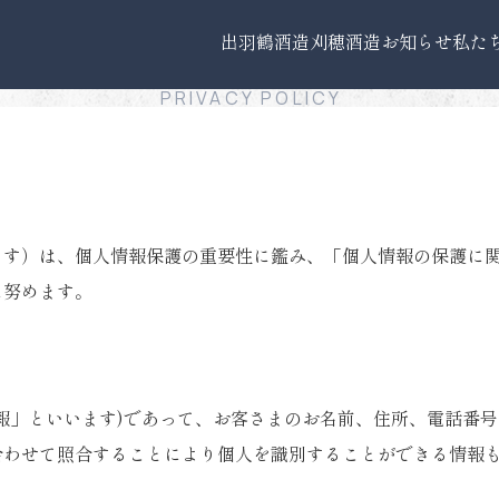
プライバシーポリシー
出羽鶴酒造
刈穂酒造
お知らせ
私た
PRIVACY POLICY
ます）は、個人情報保護の重要性に鑑み、「個人情報の保護に
に努めます。
報」といいます)であって、お客さまのお名前、住所、電話番
合わせて照合することにより個人を識別することができる情報