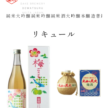
純米大吟醸
純米吟醸
純米酒
大吟醸
本醸造
普通
リキュール