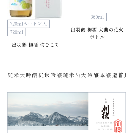
360ml
720mlカートン入
出羽鶴 梅酒 大曲の花火
720ml
ボトル
出羽鶴 梅酒 梅ごこち
純米大吟醸
純米吟醸
純米酒
大吟醸
本醸造
普通