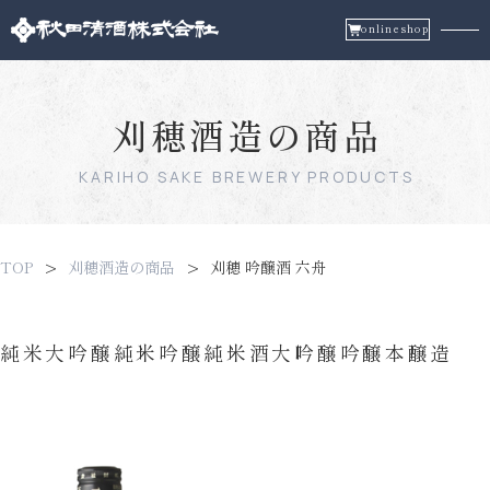
onlineshop
刈穂酒造の商品
KARIHO SAKE BREWERY PRODUCTS
TOP
刈穂酒造の商品
刈穂 吟醸酒 六舟
純米大吟醸
純米吟醸
純米酒
大吟醸
吟醸
本醸造