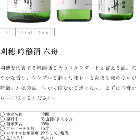
1.8L
720ml
300ml
刈穂 吟醸酒 六舟
刈穂を代表する吟醸酒でありスタンダートと言える酒。涼
やかな香り、シンプルで調った味わいと爽快な味のキレが
特徴。刈穂の酒、何から飲むかで迷ったら、まずは六舟か
ら手に取ってください。
吟醸
特定名称
美山錦/ぎんさん
原料米
55%
精米歩合
15度
アルコール度数
冷やして/常温
おすすめ飲用温度
火入れ
生/火入れ