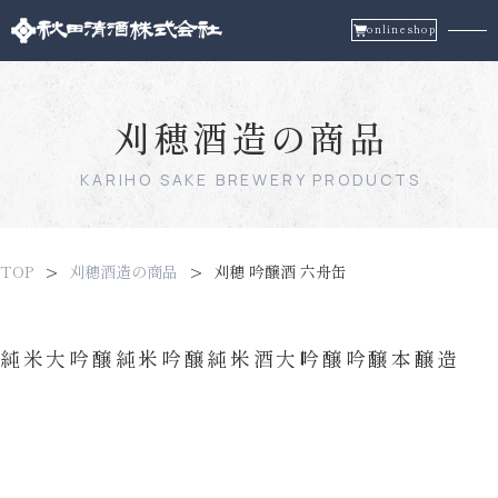
onlineshop
刈穂酒造の商品
KARIHO SAKE BREWERY PRODUCTS
TOP
刈穂酒造の商品
刈穂 吟醸酒 六舟缶
純米大吟醸
純米吟醸
純米酒
大吟醸
吟醸
本醸造