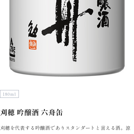
180ml
刈穂 吟醸酒 六舟缶
刈穂を代表する吟醸酒でありスタンダートと言える酒。涼