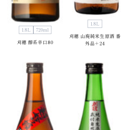
1.8L
1.8L
720ml
刈穂 山廃純米生原酒 番
刈穂 醇系辛口80
外品＋24