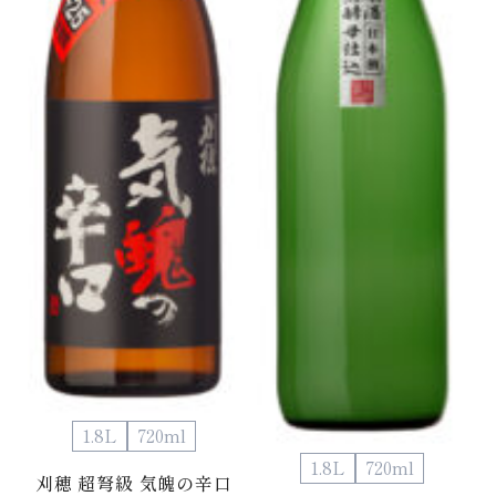
1.8L
720ml
1.8L
720ml
刈穂 超弩級 気魄の辛口