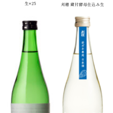
生+25
刈穂 蔵付酵母仕込み生