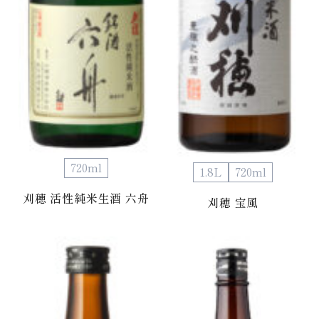
720ml
1.8L
720ml
刈穂 活性純米生酒 六舟
刈穂 宝風