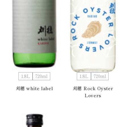
1.8L
720ml
1.8L
720ml
刈穂 white label
刈穂 Rock Oyster
Lovers