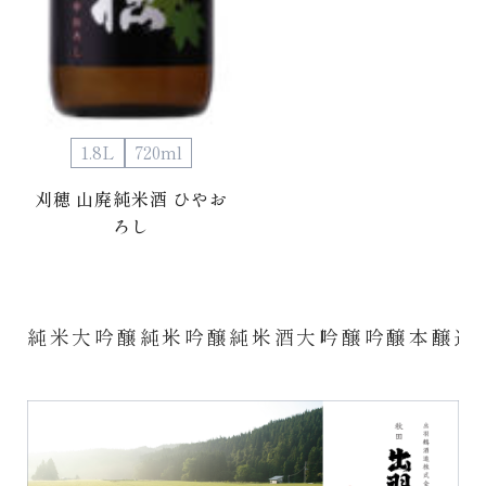
1.8L
720ml
刈穂 山廃純米酒 ひやお
ろし
純米大吟醸
純米吟醸
純米酒
大吟醸
吟醸
本醸造