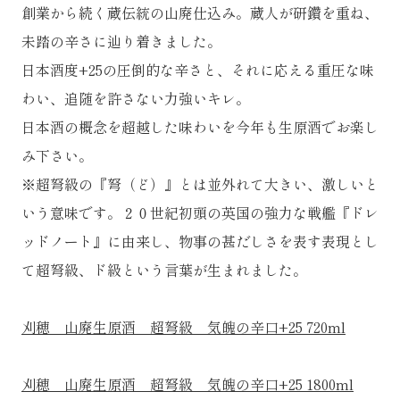
創業から続く蔵伝統の山廃仕込み。蔵人が研鑽を重ね、
未踏の辛さに辿り着きました。
日本酒度+25の圧倒的な辛さと、それに応える重圧な味
わい、追随を許さない力強いキレ。
日本酒の概念を超越した味わいを今年も生原酒でお楽し
み下さい。
※超弩級の『弩（ど）』とは並外れて大きい、激しいと
いう意味です。２０世紀初頭の英国の強力な戦艦『ドレ
ッドノート』に由来し、物事の甚だしさを表す表現とし
て超弩級、ド級という言葉が生まれました。
刈穂 山廃生原酒 超弩級 気魄の辛口+25 720ml
刈穂 山廃生原酒 超弩級 気魄の辛口+25 1800ml