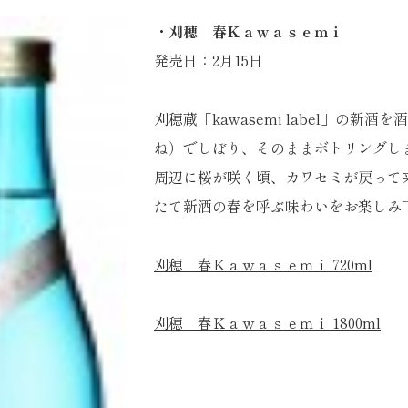
・刈穂 春Ｋａｗａｓｅｍｉ
発売日：2月15日
刈穂蔵「kawasemi label」の新酒
ね）でしぼり、そのままボトリングし
周辺に桜が咲く頃、カワセミが戻って
たて新酒の春を呼ぶ味わいをお楽しみ
刈穂 春Ｋａｗａｓｅｍｉ 720ml
刈穂 春Ｋａｗａｓｅｍｉ 1800ml