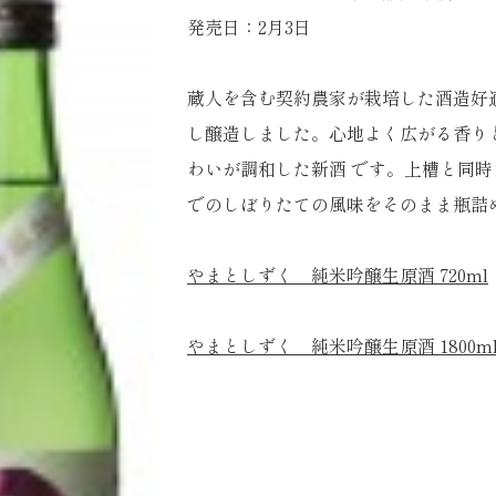
発売日：2月3日
蔵人を含む契約農家が栽培した酒造好
し醸造しました。心地よく広がる香り
わいが調和した新酒 です。上槽と同
でのしぼりたての風味をそのまま瓶詰
やまとしずく 純米吟醸生原酒 720ml
やまとしずく 純米吟醸生原酒 1800m