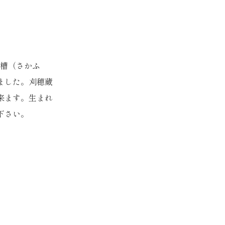
を酒槽（さかふ
ました。刈穂蔵
来ます。生まれ
下さい。