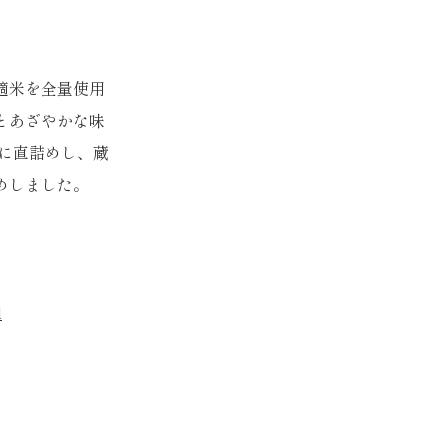
適米を全量使用
とあざやかな味
時に直詰めし、蔵
めしました。
l