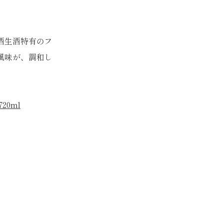
酒生酒特有のフ
風味が、調和し
0ml