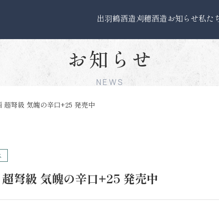
出羽鶴酒造
刈穂酒造
お知らせ
私た
お知らせ
NEWS
 超弩級 気魄の辛口+25 発売中
ス
 超弩級 気魄の辛口+25 発売中