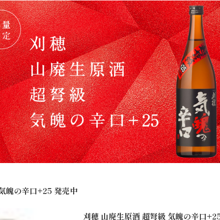
気魄の辛口+25 発売中
刈穂 山廃生原酒 超弩級 気魄の辛口+2