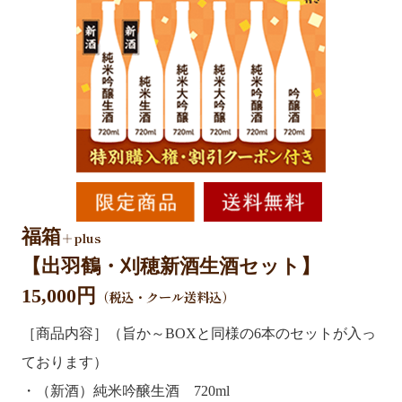
福箱
＋plus
【出羽鶴・刈穂新酒生酒セット】
15,000円
（税込・クール送料込）
［商品内容］（旨か～BOXと同様の6本のセットが入っ
ております）
・（新酒）純米吟醸生酒 720ml