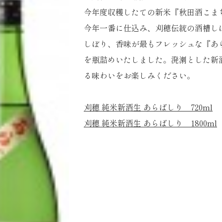
今年度収穫したての新米『秋田酒こま
今年一番に仕込み、刈穂伝統の酒槽し
しぼり、香味が最もフレッシュな『あ
を瓶詰めいたしました。溌溂とした新
る味わいをお楽しみください。
刈穂 純米新酒生 あらばしり 720ml
刈穂 純米新酒生 あらばしり 1800ml