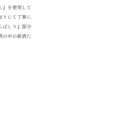
ち』を使用して
ぼりにて丁寧に
らばしり』部分
酒の中の新酒た