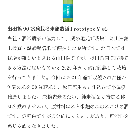
出羽鶴 90 試験栽培米醸造酒 Prototype Y #2
当社と酒米農家が協力して、蔵の地元で栽培した山田錦
未検査・試験栽培米 で醸造したお酒です。北日本では
栽培が難しいとされる山田錦ですが、秋田県内で収穫で
きる方法はないものかと 2020 年から試行錯誤して栽培
を行ってきました。今回は 2021 年産で収穫された僅か
9 俵の米を 90 ％精米し、秋田流生もと仕込みで小規模
醸造しました。 未検査米のため、純米酒など特定名称
は名乗れませんが、原材料は米と米麹のみの米だけの酒
です。低精白ですが成分的にまとまりがあり、可能性を
感じる酒となりました。