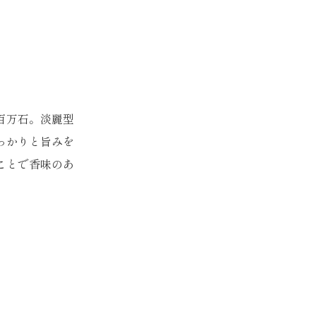
百万石。淡麗型
っかりと旨みを
ことで香味のあ