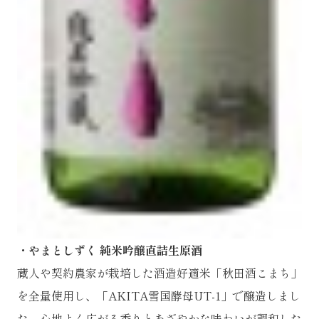
・やまとしずく 純米吟醸直詰生原酒
蔵人や契約農家が栽培した酒造好適米「秋田酒こまち」
を全量使用し、「AKITA雪国酵母UT-1」で醸造しまし
た。心地よく広がる香りとあざやかな味わいが調和した