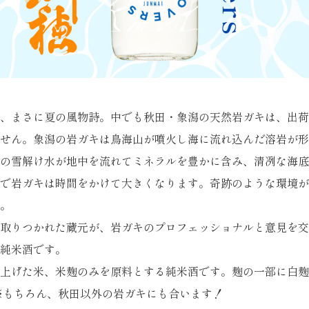
、まさに夏の風物詩。中でも秋田・象潟の天然岩ガキは、出荷
せん。象潟の岩ガキは鳥海山が噴火し海に流れ込んだ溶岩が形
の雪解け水が地中を流れてミネラルを豊かに含み、清冽な海底
で岩ガキは時間をかけて大きくなります。奇跡のような環境が
。
取りつかれた蔵元が、岩ガキのプロフェッショナルと意見を交
純米酒です。
上げた米、米麹のみを原料とする純米酒です。麹の一部に白麹
※もちろん、秋田以外の岩ガキにも合います！