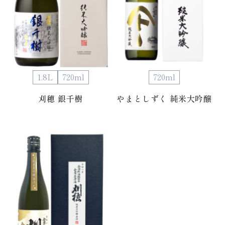
1.8L
720ml
720ml
刈穂 銀千樹
やまとしずく 純米大吟醸