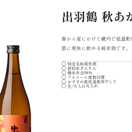
出羽鶴 秋あ
春から夏にかけて蔵内で低温貯
節に爽快に飲める純米酒です。
純米酒
特定名称
ぎんさん
原料米
58%
精米歩合
16度
アルコール度数
冷やして
おすすめ飲用温度
火入れ
生/火入れ