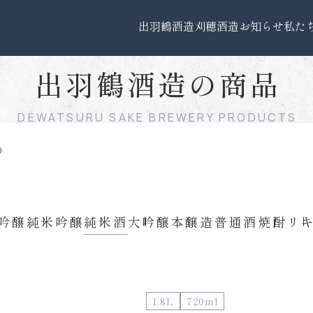
出羽鶴酒造
刈穂酒造
お知らせ
私た
出羽鶴酒造の商品
DEWATSURU SAKE BREWERY PRODUCTS
り
吟醸
純米吟醸
純米酒
大吟醸
本醸造
普通酒
焼酎
リ
1.8L
720ml