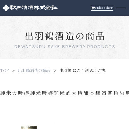
onlineshop
出羽鶴酒造の商品
DEWATSURU SAKE BREWERY PRODUCTS
TOP
出羽鶴酒造の商品
出羽鶴 にごり酒 ぬぐだ丸
純米大吟醸
純米吟醸
純米酒
大吟醸
本醸造
普通酒