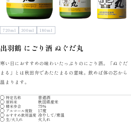
720ml
300ml
180ml
出羽鶴 にごり酒 ぬぐだ丸
寒い日におすすめの味わいたっぷりのにごり酒。「ぬぐだ
まる」とは秋田弁であたたまるの意味。飲めば体の芯から
温まります。
普通酒
特定名称
秋田県産米
原料米
75%
精米歩合
17度
アルコール度数
冷やして/常温
おすすめ飲用温度
火入れ
生/火入れ