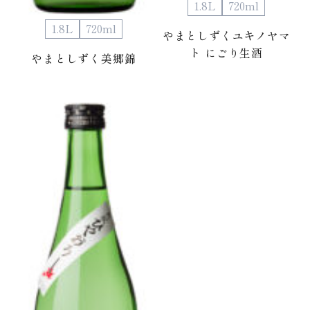
1.8L
720ml
1.8L
720ml
やまとしずくユキノヤマ
ト にごり生酒
やまとしずく美郷錦