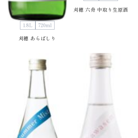
刈穂 六舟 中取り生原酒
1.8L
720ml
刈穂 あらばしり